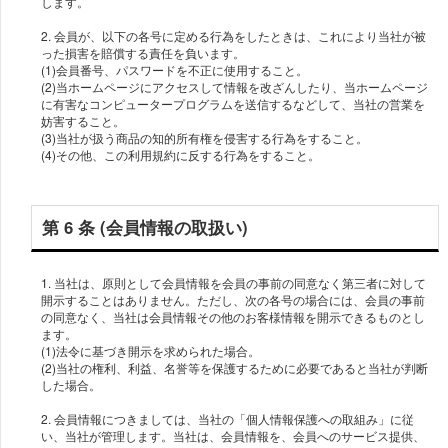
します。
2. 会員が、以下の各号に定める行為をしたときは、これにより当社が被
った損害を賠償する責任を負います。
(1)会員番号、パスワードを不正に使用すること。
(2)当ホームページにアクセスして情報を改ざんしたり、当ホームページ
に有害なコンピュータープログラムを送信するなどして、当社の営業を
妨害すること。
(3)当社が扱う商品の知的所有権を侵害する行為をすること。
(4)その他、この利用規約に反する行為をすること。
第 6 条 (会員情報の取扱い)
1. 当社は、原則として会員情報を会員の事前の同意なく第三者に対して
開示することはありません。ただし、次の各号の場合には、会員の事前
の同意なく、当社は会員情報その他のお客様情報を開示できるものとし
ます。
(1)法令に基づき開示を求められた場合。
(2)当社の権利、利益、名誉等を保護するために必要であると当社が判断
した場合。
2. 会員情報につきましては、当社の「個人情報保護への取組み」に従
い、当社が管理します。当社は、会員情報を、会員へのサービス提供、