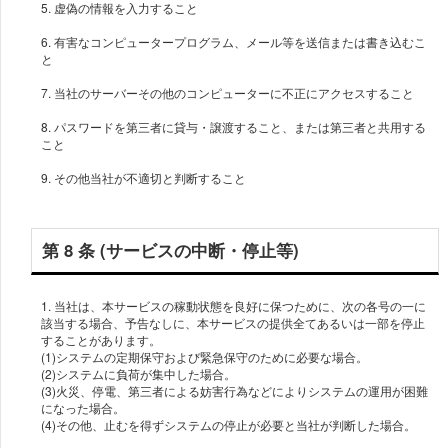
5. 虚偽の情報を入力すること
6. 有害なコンピュータープログラム、メール等を送信または書き込むこ
と
7. 当社のサーバーその他のコンピューターに不正にアクセスすること
8. パスワードを第三者に貸与・譲渡すること、または第三者と共用する
こと
9. その他当社が不適切と判断すること
第 8 条 (サービスの中断・停止等)
1. 当社は、本サービスの稼動状態を良好に保つために、次の各号の一に
該当する場合、予告なしに、本サービスの提供全てあるいは一部を停止
することがあります。
(1)システムの定期保守および緊急保守のために必要な場合。
(2)システムに負荷が集中した場合。
(3)火災、停電、第三者による妨害行為などによりシステムの運用が困難
になった場合。
(4)その他、止むを得ずシステムの停止が必要と当社が判断した場合。