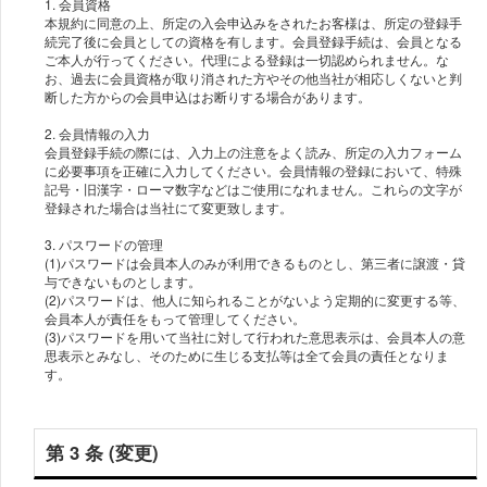
1. 会員資格
本規約に同意の上、所定の入会申込みをされたお客様は、所定の登録手
続完了後に会員としての資格を有します。会員登録手続は、会員となる
ご本人が行ってください。代理による登録は一切認められません。な
お、過去に会員資格が取り消された方やその他当社が相応しくないと判
断した方からの会員申込はお断りする場合があります。
2. 会員情報の入力
会員登録手続の際には、入力上の注意をよく読み、所定の入力フォーム
に必要事項を正確に入力してください。会員情報の登録において、特殊
記号・旧漢字・ローマ数字などはご使用になれません。これらの文字が
登録された場合は当社にて変更致します。
3. パスワードの管理
(1)パスワードは会員本人のみが利用できるものとし、第三者に譲渡・貸
与できないものとします。
(2)パスワードは、他人に知られることがないよう定期的に変更する等、
会員本人が責任をもって管理してください。
(3)パスワードを用いて当社に対して行われた意思表示は、会員本人の意
思表示とみなし、そのために生じる支払等は全て会員の責任となりま
す。
第 3 条 (変更)