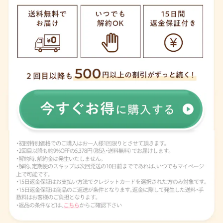
があるので安心です◎ ⁡ ⁡ －－－
－－－－－－－－－－－－－－
－－－ ⁡ ▹ nomi.mama はこんな
アカウント◃ ⁡ 🫰🏻24歳新米ママ
🫰🏻週6ワンオペ 🫰🏻0歳児の育
児を発信 🫰🏻出産準備やプレマ
マ向け情報を発信 🫰🏻ストーリ
ーで雑談やお得情報🉐 ⁡ フォロ
ー、いいね、コメント喜びます
❤️‍🔥 ⁡ －－－－－－－－－－－－
－－－－－－－－ ⁡ #プレママ#
プレママさんと繋がりたい#初
マタ #新米ママ#新米ママと繋が
りたい#臨月 #妊婦#ぷんにーら
いふ#女の子ママ#育児ママ #新
生児#令和4年ベビー#令和5年ベ
ビー #0歳児#0歳児ママ#ワンオ
ペ#産後ママ#産後 #産後サプリ
#授乳期サプリ #産後サプリma
maco #産後サプリママコ#pr