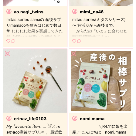
ao.nagi_twins
mimi_na46
mitas.series samaの 産後サプ
mitas series(ミタスシリーズ)
リmamacoを飲みはじめて数日
〜 妊活期から産後まで、
💗 じわじわ効果を実感してきた
からだの「いま」に合わせた
🥹 ⁡ ▷寝つきが悪い ▷朝起きて
時期別葉酸サプリ 〜
も疲れが取れた感じがしない ▷
〜〜〜〜〜〜〜〜〜〜〜〜〜〜〜〜
朝スッキリ起きれない ▷頭がぼ
1日4粒で栄養素を補い身体のお
ーっとする ▷栄養あるものを食
悩みをサポート🍓🍋🥦🫘 生後11
べれていない (▷便秘。笑) ↪︎
ヶ月の弟君は今も夜間は2、3時
調べたけど便秘改善は公式には
間おきに授乳でゆっくり朝まで
書いてなかった🤣 便秘はほ
眠れず常に眠気と疲労感が… 子
んと個人差あると思うし便秘だ
供３人まだ小さいので、なかな
け 解消させたい人は便秘薬
か自分の事は後回しになりがち
頼ってねw ⁡ ⁡ 私が実感したのは
💦 特に朝食、昼食は適当にすま
こんな感じ👍🏻 ⁡ 前ストーリーに
せる事が多いので母乳あげてい
飲み始めるって投稿したら 妊娠
るし栄養面が気になっていて何
中にこのシリーズのmamaruを
か手軽に栄養補給出来るサプリ
飲んでたよ 効果感じれたよって
はないかと探していました！！
言ってくださった方が 何名かい
粒は少し大きめだけど私は難な
erinaz_life0103
nomi.mama
らっしゃって、やっぱり飲まな
く飲めました🙆🏻‍♀️これから続け
𝘔𝘺 𝘧𝘢𝘷𝘰𝘶𝘳𝘪𝘵𝘦 𝘪𝘵𝘦𝘮 𓂃𓅯𓈒𓏸 𝘮
⁡ ⁡ ＼R4.11に娘を出
いより 飲んだ方が身体のために
て飲んで元気に子供達と過ごせ
𝘢𝘮𝘢𝘤𝘰産後サプリ𓌽 ˎˊ˗ 最近飲
産／ こんにちは nomi.mama
いいんだなーと思った！ ⁡ 気に
るといいなぁ♡♡♡ 提供：natu