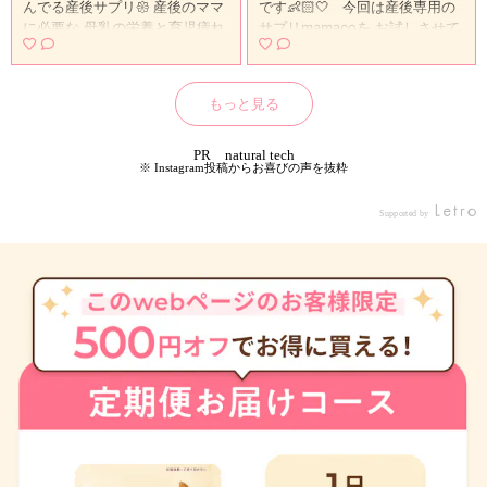
んでる産後サプリ𑁍 産後のママ
です👶🏻🤍 ⁡ ⁡ 今回は産後専用の
なる方は初回半額から1000円of
ral tech株式会社 #PR #naturalt
に必要な 母乳の栄養と育児疲れ
サプリmamacoを お試しさせて
fになる クーポン発行してもら
ech株式会社 #mitas #ミタス葉
のケアに特化した 産後/ 授乳期
貰ったよ🫡🌸 ⁡ ⁡ 出産後ボロボロ
ったから よかったら使ってみて
酸 #mamaru #ママル葉酸 #ma
に必要なサプリメント⸝⋆ 𝘮𝘢
の体に追い討ちかけるように 睡
ね😊👍🏻 『 kaho2023 』 ⚠️定期
maco #ママコ産後 #葉酸サプリ
𝘮𝘢𝘤𝘰産後サプリは 母乳の栄養
眠不足、母乳、ホルモンバラン
契約になるけど、縛りはないよ
#葉酸 #温活 #monipla #natural
もっと見る
補給のサポート『DHA /ビタミ
スの乱れで 体調不良になるしか
🫶🏻 合わなかったら返金保証も
tech_fan
ンD /鉄＆カルシウム』 育児疲
なくないっていう産後🤦🏻‍♀️ ⁡ ⁡ だ
あるし、 解約も電話orマイペー
れのケア 『10種の和漢成分配
からって自分のケアしたくても
PR natural tech
ジから可能だよ💗 購入はストー
※ Instagram投稿からお喜びの声を抜粋
合』 更に赤ちゃんのために食品
時間ないし お昼ごはんとか簡単
リーのハイライトにリンク載せ
添加物は不使用なので 安心して
な物で済まして栄養不足にもな
てるよ🫶🏻 ⁡ 妊活期サプリ▷mita
飲めます𓌽 水分やタンパク質は
りがち😵 (私もカップ麺とかお
Supported by
s 妊娠期サプリ▷mamaru にも
意識して摂るようにしてるけど
にぎり多め) ⁡ ⁡ 特に母乳育児して
クーポンコードが使えるので こ
慣れない育児の忙しさもあり な
るママさんは栄養足りてるか
れから妊活始める方も妊娠中の
かなかしっかりと毎日栄養摂る
な？ もっとちゃんとバランスあ
方もぜひ◎ ⁡ #生後5ヶ月 #生後5
のは難しい. そこを良質なサプ
る料理作らんとダメかなって ス
ヶ月ベビー #令和4年ベビー #令
リメントで しっかり補えたらい
トレスに感じることも少なくな
和4年8月ベビー #1歳 #1歳男の
いなと思い始めました！ mitas.
いと思う！！ 私も1ヶ月だけだ
子 #男の子ママ #男の子育児 #
series 𝘴𝘢𝘮𝘢 のサプリメント𓌽
ったけど完母だったから気持ち
年子 #年子ママ #年子ママと繋
今なら初回7,980円のところ3,9
わかる💦 ⁡ ⁡ 今回mamacoのお
がりたい #双子 #双子ママ #二
80円！ 更に1000円offになるク
話を頂いて実際飲んでみて 手軽
卵性双生児 #双子育児 #双子マ
ーポンをいただいたので 気にな
だから続けられるしノンストレ
マと繋がりたい #𝑡𝑤𝑖𝑛𝑠 #双子の
る方は是非使ってください𑁍 と
スだし サプリに頼るのめちゃく
いる生活 #双子のいる暮らし #3
ってもお得⸝⋆ クーポンコード
ちゃ有りだなって感じています
兄弟 #3兄弟ママ #むすこーで #
『 eri0423 』 妊活期𝘮𝘪𝘵𝘢𝘴や妊
🤝🏻 ⁡ そして何より体ぽかぽか