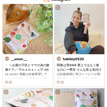
__unun.__
habibiy0530
・ ＼お腹の子供とママの為の健
関東は雪❄️❄️❄️ 暦上ではもう春
康ケア／ ♡ｍａｍａｒｕ♡ mit
なのに〜😳笑 そんな私も気付け
as.series 葉酸は妊娠希望して
ば妊娠後期に突入⭐️ ベビーが順
いたり妊娠中、授乳中に 必要な
調で嬉しい反面、今度は後期つ
栄養素というのは言わずと知ら
わりに悩まされるように💦 食欲
れていますが 食事から接種する
が湧かないのも地味にストレ
だけではなかなか難しく 葉酸サ
ス…😅 しっかり食べれない時は
プリメントで接種することが主
栄養面が心配だったけど… 以前
流ですよね🌿 ですが、葉酸サプ
ご紹介した mitas.series さんの
リって沢山種類があって 何を買
#ママル葉酸 サプリを飲み続け