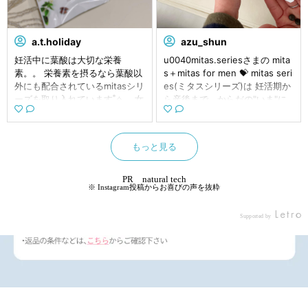
くないので他の人に見られても
きっかけは mitasシリーズを愛
詮索されなさそうなのと、1日1
用している愛用者からの声💬 妊
回2粒でいいので続けやすい と
活中の女性の多くが 1人で悩み
の事でした。 妊活は何かと女性
を抱えてしまうケースが多いそ
a.t.holiday
azu_shun
が1人で悩みを抱えてしまうそん
う🥲 ちゃんと考えたい、ふたり
妊活中に葉酸は大切な栄養
u0040mitas.seriesさまの mita
な声からMitas for menは誕生
のために👫🏻 妊活経験のある愛
素。。 栄養素を摂るなら葉酸以
s＋mitas for men 💝 mitas seri
したそうです。 うちは幸いな事
用者2000名の声から生まれた
外にも配合されているmitasシリ
es(ミタスシリーズ)は 妊活期か
に子宝に恵まれてこれといった
男性用妊活サプリ💊 WHO発表
ーズを取り入れています˚✧₊⁎ 女
ら産後まで、からだの"いま"に
妊活はしていないのですが、妊
の不妊症原因調査によると 不妊
性だけでなく彼と一緒に妊活で
合わせた 時期別葉酸サプリ💊
活の末に授かった人も授からな
の原因の約50u0025は男性にあ
きるmitas for menもあり、ふ
・mitas（ミタス） 妊活期に適
かった人も知っています。 これ
ると言われているそう😳 精活力
たりで妊活に取り組むことがで
した栄養素で悩みをサポート
は私の偏見かもしれないです
サポート×抗酸化サポート✨ ⚪︎
もっと見る
きるのも嬉しいポイント。。
🙆🏻‍♀️ 厚生労働省の定める葉酸40
が、女性が1人で頑張っていると
男性妊活で不足しがちな亜鉛や
「mitas Series(ミタスシリー
0μg、鉄分5mgのほか 各種ビタ
なかなか望むようにならないよ
ビタミンC・Eが これひとつ
ズ)」は妊活期から産後まで、か
ミンやミネラルなどの栄養素を
PR natural tech
うに思います。 ふたりでちゃん
で 男性の妊活に必要不可欠なマ
※ Instagram投稿からお喜びの声を抜粋
らだの「いま」に合わせた時期
しっかり配合🥣 さらに和漢素材
と考えて向き合えるきっかけに
カ、亜鉛、 セレンといった栄養
別葉酸サプリです˚✧₊⁎ ・mitas
の温活力で妊活の大敵である冷
なりそうなサプリなので1人でも
素に 抗酸化サポート成分のビタ
（ミタス） 妊活期に適した栄
えもケア☺️ ・mitas for men
Supported by
多くの人に知ってもらいたいで
ミンC・Eを豊富に配合🥣 不足
養素でお悩みをサポートする
（ミタス フォー メン） 誕生の
す。 #PR #naturaltech株式会社
しがちな成分をオールインワン
「mitas（ミタス）」は厚生労働
きっかけは mitasシリーズを愛
#mitasformen #妊活 #妊活スタ
でぎゅっと凝縮🙆🏻‍♀️ 体調を整え
省の定める葉酸400μg、鉄分5
用している愛用者からの声💬 妊
ート #ふたりでmitas #男性のmi
てくれる☺️ ⚪︎日々の疲労感を解
ｍｇのほか各種ビタミンやミネ
活中の女性の多くが 1人で悩み
tas #妊活サプリ #monipla #nat
消して活力みなぎるカラダをサ
ラルなどの栄養素をしっかり配
を抱えてしまうケースが多いそ
uraltech_fan
ポート 抗酸化作用が高いビタミ
合。さらに和漢素材の温活力で
う🥲 ちゃんと考えたい、ふたり
ンC・E、コエンザイムQ10、 リ
妊活の大敵である冷えもケアし
のために👫🏻 妊活経験のある愛