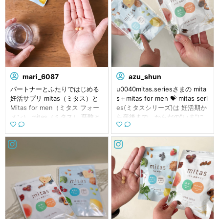
mari_6087
azu_shun
パートナーとふたりではじめる
u0040mitas.seriesさまの mita
妊活サプリ mitas（ミタス）と
s＋mitas for men 💝 mitas seri
Mitas for men（ミタス フォー
es(ミタスシリーズ)は 妊活期か
メン） mitas（ミタス） 葉酸と
ら産後まで、からだの"いま"に
鉄分、ビタミン、ミネラルを配
合わせた 時期別葉酸サプリ💊
合して、しかも和漢素材で冷え
・mitas（ミタス） 妊活期に適
もケアしてくれる妊活〜妊娠期
した栄養素で悩みをサポート
に嬉しいサプリです。 Mitas fo
🙆🏻‍♀️ 厚生労働省の定める葉酸40
r men（ミタス フォー メン）
0μg、鉄分5mgのほか 各種ビタ
男性に不足しがちな、亜鉛やビ
ミンやミネラルなどの栄養素を
タミンC・Eを配合されていて精
しっかり配合🥣 さらに和漢素材
活力・抗酸化サポートしてくれ
の温活力で妊活の大敵である冷
る男性用妊活サプリです。 主人
えもケア☺️ ・mitas for men
の感想は パッケージがそれっぽ
（ミタス フォー メン） 誕生の