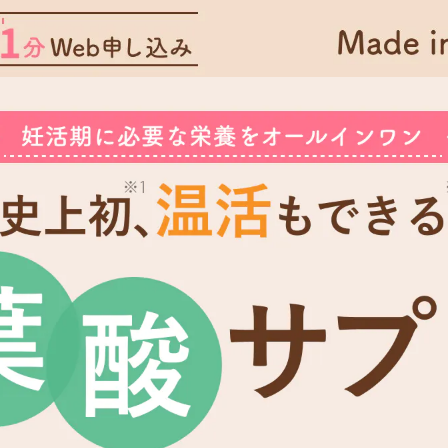
ワン!史上初、温活もできる妊活
合しています。 厚生労働省の定める葉酸400μg、鉄分5mg
以下は一部の栄養素をピックアップしたものです。
配合）
）