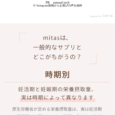
♪ ⁡⁡ ⁡⁡ ⁡⁡ 亜鉛以外にもビタミンDや温
せて飲めるのはなんか安心感あ
PR natural tech
素は変化します。妊活中だけで
#mitas #ミタス葉酸 #mamaru
※ Instagram投稿からお喜びの声を抜粋
活成分など 妊活に役立つ成分が
りますよね☺️ 今回はmitasのご
なく妊娠中期まで続けて飲める
#ママル葉酸 #mamaco #ママコ
てんこもり🙆⁡⁡ ⁡⁡ 普通の葉酸サプ
紹介です😊♡ こちらはなんと、
のも良いなと思います＾＾自身
産後 #葉酸サプリ #葉酸 #温活
リより価格が高めですが サプリ
温活もできる葉酸サプリメント
Supported by
の食生活を見直すことも大切で
#monipla #naturaltech_fan #
の種類が増えると費用がかさむ
なんです🙌✨ 冷えは大敵と言わ
すが、それ以外で必要なことは
不妊治療 #不妊治療中 #2人目不
し 飲むのも億劫になるので🥺
れていますが、冬は冷えます
しっかりと勉強して、元気な子
妊 #流産後の妊活 #亜鉛 #亜鉛
ミタスだけ！でOKって考えたら
が、夏もエアコンで冷えて😂 子
を授かることができたら良いな
サプリ #亜鉛不足 #mamaru #マ
むしろ コスパも良いと思います
どもも旦那も暑がりなので、私
と思っています。 → 【「mita
マル葉酸 #mamaco #ママコ産
🙋💗 ⁡⁡⁡ ⁡⁡⁡ ⁡⁡ ⁡⁡ ━━━━━━ ∙ʚ ɞ∙ ━━
だけ夜も冷え冷え笑 サプリで温
s series(ミタスシリーズ)」は妊
後 #葉酸サプリ #葉酸 #温活 #m
━━━━⁡⁡⁡⁡⁡⁡ ⁡⁡⁡⁡ @mitas.series sama⁡⁡ ⁡⁡⁡⁡⁡⁡
活もできれば助かりますー😭❤️
活期から産後まで、からだの
onipla #naturaltech_fan
1000円OFFクーポンコード
勿論、ご飯もしっかり、規則正
「いま」に合わせた時期別葉酸
「 oyk0423 」 公式
しい生活も大事です。 でも、
サプリ。妊活にmitas、妊娠中は
サイト▼ https://onl.sc/DJsbW
中々仕事と子育てしながら葉酸
mamaru、産後・授乳期はmama
Gv ※クーポンはmitasシリーズ
を摂る食事と、、栄養と、、を
coを販売しています。】 #PR #
(mitas/mamaru/mamaco / mita
考えるのは難しい😭！ 自分のた
naturaltech株式会社 #mitas #
s for men / mitas couple set)
め、将来のために。まず、はじ
ミタス葉酸 #mamaru #ママル
に適用可能。 ※使用期限なし。
められること。やってみようと
葉酸 #mamaco #ママコ産後 #
━━━━━━ ∙ʚ ɞ∙ ━━━━━
思います☺️✨ #PR #naturaltech
葉酸サプリ #葉酸 #温活 #moni
━⁡⁡⁡⁡⁡⁡ ⁡⁡⁡ #PR #naturaltech株式会社
株式会社 #mitas #ミタス葉酸 #
pla #naturaltech_fan
#mitas #ミタス葉酸 #mamaru
mamaru #ママル葉酸 #mamaco
#ママル葉酸 #mamaco #ママコ
#ママコ産後 #葉酸サプリ #葉酸
産後 #葉酸サプリ #葉酸 #温活
#温活 #monipla #naturaltech_f
#monipla #naturaltech_fan #
an
不妊治療 #不妊治療中 #2人目不