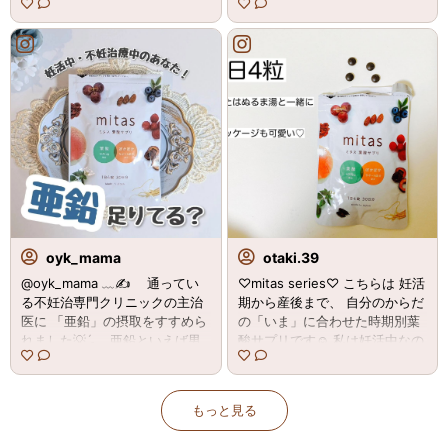
娠初期は、お腹の中の赤ちゃん
性不妊に効果的！ …というイメ
の脳や脊髄の基となる神経管が
ージが強かったんだけど🙏 女性
作られる時期であり、たくさん
の妊活にも欠かせないそう😮 ⁡⁡
の葉酸が必要になるのをご存じ
妊活専用葉酸サプリ⁡⁡ 【 mitas
の方も多いかと思います。 →
−ミタス− 】は亜鉛も3mg配合
食生活で栄養素を摂取するのは
♪ ⁡⁡ ⁡⁡ ⁡⁡ 亜鉛以外にもビタミンDや温
大切なことですが、体調によっ
活成分など 妊活に役立つ成分が
ては食欲がなくて摂取が難しい
てんこもり🙆⁡⁡ ⁡⁡ 普通の葉酸サプ
こともあるかと思います。ま
リより価格が高めですが サプリ
た、色々と調べていくうちに天
の種類が増えると費用がかさむ
然葉酸と合成葉酸（サプリ）の
し 飲むのも億劫になるので🥺
吸収率を比較すると、天然葉酸
ミタスだけ！でOKって考えたら
は吸収率が安定していないとい
むしろ コスパも良いと思います
うことを知りました。安定的に
🙋💗 ⁡⁡⁡ ⁡⁡⁡ ⁡⁡ ⁡⁡ ━━━━━━ ∙ʚ ɞ∙ ━━
oyk_mama
otaki.39
栄養素を摂取するにはサプリメ
━━━━⁡⁡⁡⁡⁡⁡ ⁡⁡⁡⁡ @mitas.series sama⁡⁡ ⁡⁡⁡⁡⁡⁡
@oyk_mama ﹏✍ ⁡⁡⁡⁡⁡⁡ ⁡ ⁡⁡ 通ってい
♡mitas series♡ こちらは 妊活
ントで問題ないようです。 →
1000円OFFクーポンコード
る不妊治専門クリニックの主治
期から産後まで、 自分のからだ
「mitas 葉酸サプリ」は、小さ
「 oyk0423 」 公式
医に⁡⁡ 「亜鉛」の摂取をすすめら
の「いま」に合わせた時期別葉
めの錠剤で、特に気になる味も
サイト▼ https://onl.sc/DJsbW
れました💡ˊ˗⁡⁡ ⁡⁡ ⁡⁡ ⁡⁡ 亜鉛といえば男
酸サプリです☺️ 私は妊活中なの
せず飲みやすかったです。元々
Gv ※クーポンはmitasシリーズ
性不妊に効果的！ …というイメ
でmitasを☺️ 妊娠中はmamaru
基礎体温が低めなのですが、葉
(mitas/mamaru/mamaco / mita
ージが強かったんだけど🙏 女性
産後・授乳期はmamaco とあり
酸を摂取するのと同時に温活も
s for men / mitas couple set)
の妊活にも欠かせないそう😮 ⁡⁡
ます☺️ mamacoも息子が産まれ
できるということで、これはあ
に適用可能。 ※使用期限なし。
もっと見る
妊活専用葉酸サプリ⁡⁡ 【 mitas
た後、飲みました☺️✨本当飲み
りがたいなと思いました＾＾ →
━━━━━━ ∙ʚ ɞ∙ ━━━━━
−ミタス− 】は亜鉛も3mg配合
やすいですー😊 その時期に合わ
妊活期によって、大切な栄養
━⁡⁡⁡⁡⁡⁡ ⁡⁡⁡ #PR #naturaltech株式会社