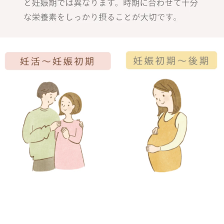
妊 #流産後の妊活 #亜鉛 #亜鉛
サプリ #亜鉛不足 #mamaru #マ
マル葉酸 #mamaco #ママコ産
後 #葉酸サプリ #葉酸 #温活 #m
onipla #naturaltech_fan