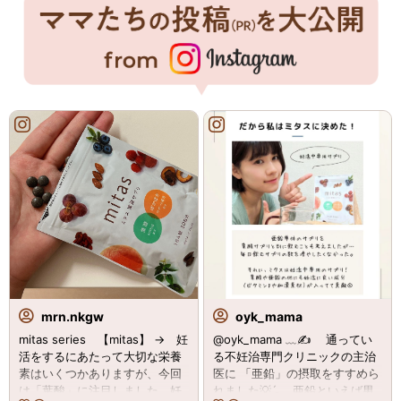
mrn.nkgw
oyk_mama
mitas series 【mitas】 → 妊
@oyk_mama ﹏✍ ⁡⁡⁡⁡⁡⁡ ⁡ ⁡⁡ 通ってい
活をするにあたって大切な栄養
る不妊治専門クリニックの主治
素はいくつかありますが、今回
医に⁡⁡ 「亜鉛」の摂取をすすめら
は「葉酸」に注目しました。妊
れました💡ˊ˗⁡⁡ ⁡⁡ ⁡⁡ ⁡⁡ 亜鉛といえば男