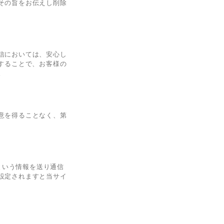
その旨をお伝えし削除
信においては、安心し
することで、お客様の
。
意を得ることなく、第
という情報を送り通信
設定されますと当サイ