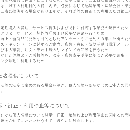
人情報を適切に保護・管理するため、法令に基づく安全管理措置を講じて
報は、以下の利用目的の範囲内で、必要に応じて配送業者・決済会社・業
第三者に提供する場合がありますが、それ以外の目的での利用または第三
、定期購入の管理、サービス提供およびそれに付随する業務の遂行のため
、アフターサービス、契約管理および必要な連絡を行うため
ス向上・新商品開発等を目的としたアンケートやご意見の収集・分析のた
ビス・キャンペーンに関するご案内、広告・宣伝・販促活動（電子メール
よび本人確認、注文・申込手続のリマインド通知等を行うため
ただいた体験談・ご感想等を、法令・広告表示基準に基づき必要な編集・
ィング活動に利用するため
三者提供について
護法等の法令に定めのある場合を除き、個人情報をあらかじめご本人の同
ん。
示・訂正・利用停止等について
む）から個人情報について開示・訂正・追加および利用停止に関するお問
確認をさせていただいたうえで、速やかに対応します。