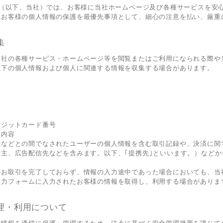
h株式会社（以下、当社）では、お客様に当社ホームページ及び各種サービスを
たお客様の個人情報の保護を最優先事項として、細心の注意を払い、厳重
集
当社の各種サービス・ホームページ等を閲覧またはご利用になられる際や
以下の個人情報および個人に関連する情報を収集する場合があります。
レジットカード番号
用内容
先などとの間でなされたユーザーの個人情報を含む取引記録や、決済に関
主、広告配信先などを含みます。以下、｢提携先｣といいます。）などか
がお取引を完了しておらず、情報の入力途中であった場合においても、当
入力フォームに入力されたお客様の情報を取得し、利用する場合がありま
理・利用について