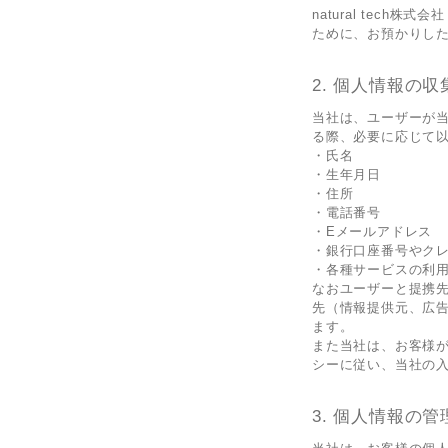
natural tec
ために、お預かりし
個人情報の収
当社は、ユーザーが
る際、必要に応じて
・氏名
・生年月日
・住所
・電話番号
・Eメールアドレス
・銀行口座番号やク
・各種サービスの利
なおユーザーと提携
先（情報提供元、広告
ます。
また当社は、お客様
シーに従い、当社の
個人情報の管