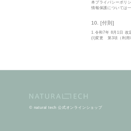
本プライバシーポリ
情報保護については
[付則]
1.令和7年 8月1日 改
(I)変更 第3項（利
© natural tech 公式オンラインショップ